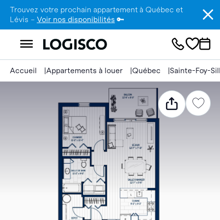
Trouvez votre prochain appartement à Québec et
Lévis –
Voir nos disponibilités
🔑
Accueil
Appartements à louer
Québec
Sainte-Foy-Si