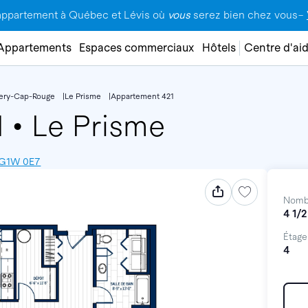
appartement à Québec et Lévis où
vous
serez bien chez vous–
Appartements
Espaces commerciaux
Hôtels
Centre d'ai
lery-Cap-Rouge
Le Prisme
Appartement 421
1
•
Le Prisme
 G1W 0E7
Nomb
4 1/2
Étage
4