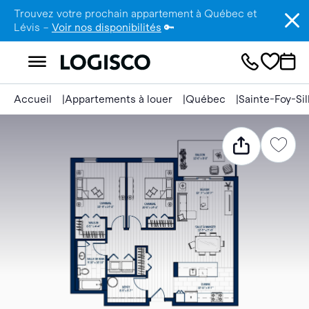
Trouvez votre prochain appartement à Québec et
Lévis –
Voir nos disponibilités
🔑
Accueil
Appartements à louer
Québec
Sainte-Foy-Si