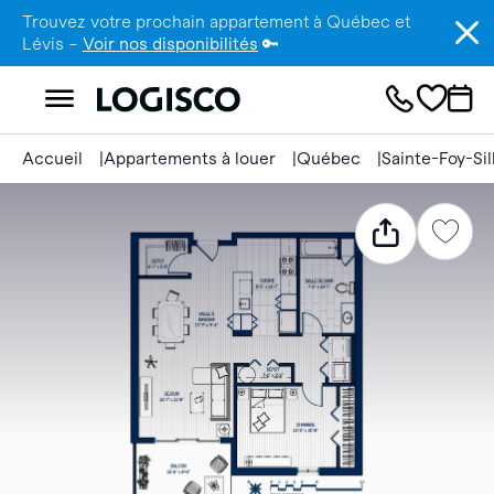
Trouvez votre prochain appartement à Québec et
Lévis –
Voir nos disponibilités
🔑
Accueil
Appartements à louer
Québec
Sainte-Foy-Si