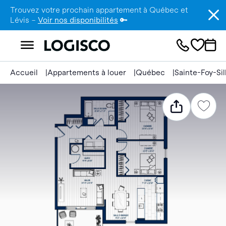
Trouvez votre prochain appartement à Québec et
Lévis –
Voir nos disponibilités
🔑
Accueil
Appartements à louer
Québec
Sainte-Foy-Si