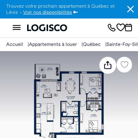
Trouvez votre prochain appartement à Québec et
Lévis –
Voir nos disponibilités
🔑
Accueil
Appartements à louer
Québec
Sainte-Foy-Si