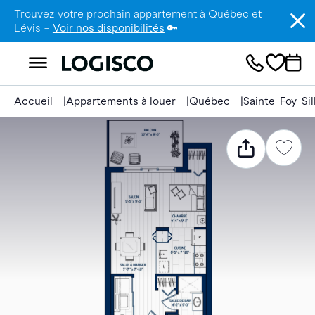
Trouvez votre prochain appartement à Québec et
Lévis –
Voir nos disponibilités
🔑
Accueil
Appartements à louer
Québec
Sainte-Foy-Si