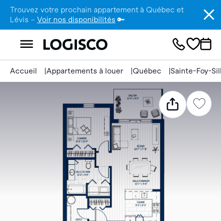
Trouvez votre prochain appartement à Québec et
Lévis –
Voir nos disponibilités
🔑
Accueil
Appartements à louer
Québec
Sainte-Foy-Si