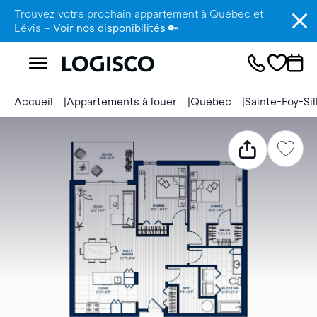
Trouvez votre prochain appartement à Québec et
Lévis –
Voir nos disponibilités
🔑
Accueil
Appartements à louer
Québec
Sainte-Foy-Si