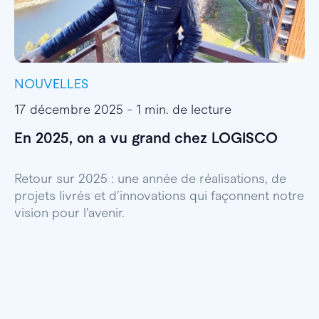
NOUVELLES
I
17 décembre 2025 - 1 min. de lecture
1
En 2025, on a vu grand chez LOGISCO
E
l
Retour sur 2025 : une année de réalisations, de
projets livrés et d’innovations qui façonnent notre
E
vision pour l’avenir.
p