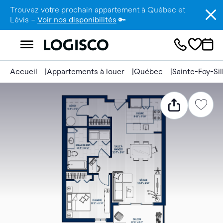
Trouvez votre prochain appartement à Québec et
Lévis –
Voir nos disponibilités
🔑
Accueil
Appartements à louer
Québec
Sainte-Foy-Si