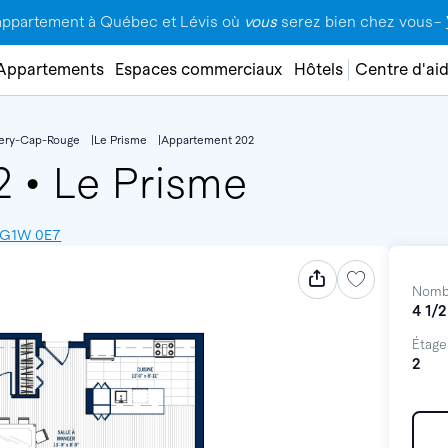
appartement à Québec et Lévis où
vous
serez bien chez vous–
Appartements
Espaces commerciaux
Hôtels
Centre d'ai
lery-Cap-Rouge
Le Prisme
Appartement 202
02
•
Le Prisme
, G1W 0E7
Nomb
4 1/2
Étage
2