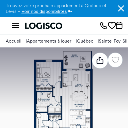
Trouvez votre prochain appartement à Québec et
Lévis –
Voir nos disponibilités
🔑
Accueil
Appartements à louer
Québec
Sainte-Foy-Si