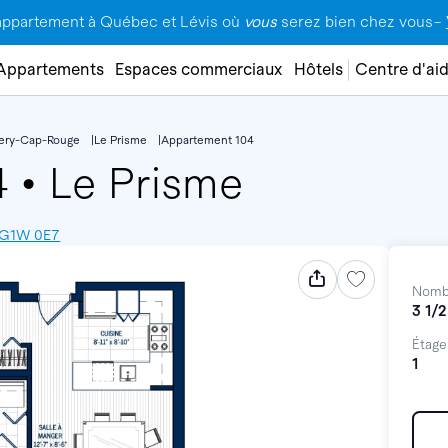
appartement à Québec et Lévis où
vous
serez bien chez vous–
Appartements
Espaces commerciaux
Hôtels
Centre d'ai
lery-Cap-Rouge
Le Prisme
Appartement 104
4
•
Le Prisme
, G1W 0E7
Nomb
3 1/2
Étage
1