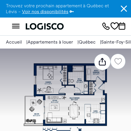
Trouvez votre prochain appartement à Québec et
Lévis –
Voir nos disponibilités
🔑
Accueil
Appartements à louer
Québec
Sainte-Foy-Si