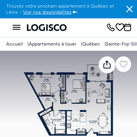
Trouvez votre prochain appartement à Québec et
Lévis –
Voir nos disponibilités
🔑
Accueil
Appartements à louer
Québec
Sainte-Foy-Si