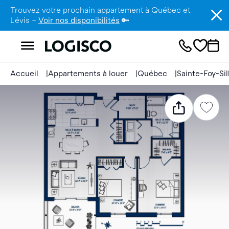
Trouvez votre prochain appartement à Québec et
Lévis –
Voir nos disponibilités
🔑
Accueil
Appartements à louer
Québec
Sainte-Foy-Si