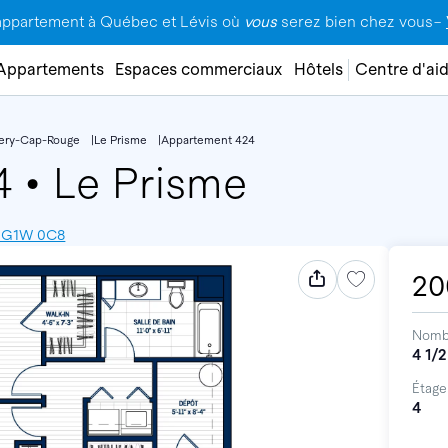
appartement à Québec et Lévis où
vous
serez bien chez vous–
Appartements
Espaces commerciaux
Hôtels
Centre d'ai
lery-Cap-Rouge
Le Prisme
Appartement 424
24
•
Le Prisme
, G1W 0C8
20
Nomb
4 1/2
Étage
4