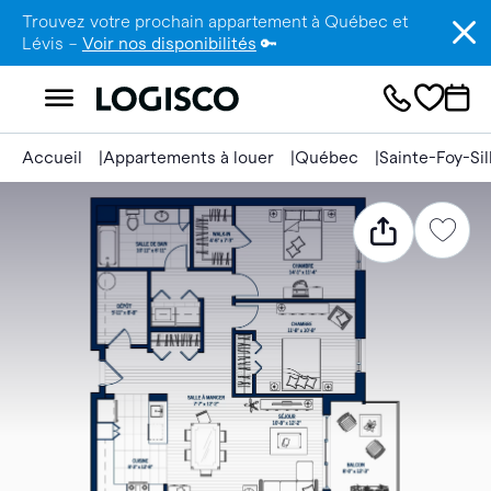
Trouvez votre prochain appartement à Québec et
Lévis –
Voir nos disponibilités
🔑
Accueil
Appartements à louer
Québec
Sainte-Foy-Si