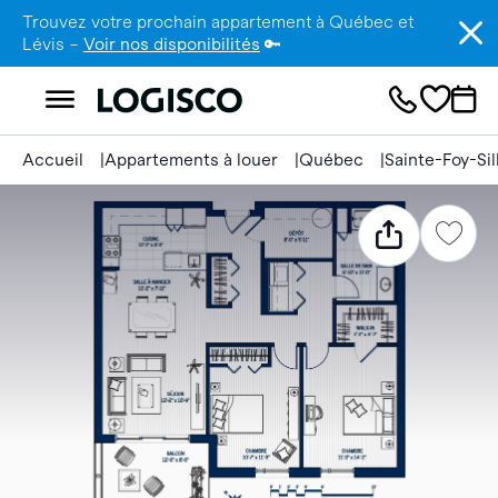
Trouvez votre prochain appartement à Québec et
Lévis –
Voir nos disponibilités
🔑
Accueil
Appartements à louer
Québec
Sainte-Foy-Si