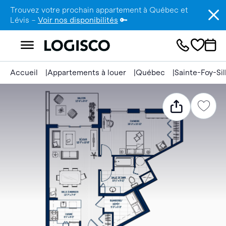
Trouvez votre prochain appartement à Québec et
Lévis –
Voir nos disponibilités
🔑
Accueil
Appartements à louer
Québec
Sainte-Foy-Si