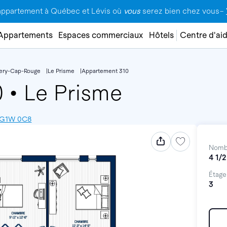
appartement à Québec et Lévis où
vous
serez bien chez vous–
Appartements
Espaces commerciaux
Hôtels
Centre d'ai
lery-Cap-Rouge
Le Prisme
Appartement 310
0
•
Le Prisme
, G1W 0C8
Nomb
4 1/2
Étage
3