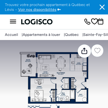
Trouvez votre prochain appartement à Québec et
Lévis –
Voir nos disponibilités
🔑
Accueil
Appartements à louer
Québec
Sainte-Foy-Si