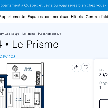
appartement à Québec et Lévis où
vous
serez bien chez vous–
Appartements
Espaces commerciaux
Hôtels
Centre d'ai
lery-Cap-Rouge
Le Prisme
Appartement 104
4
•
Le Prisme
, G1W 0C8
Nomb
3 1/2
Étage
1