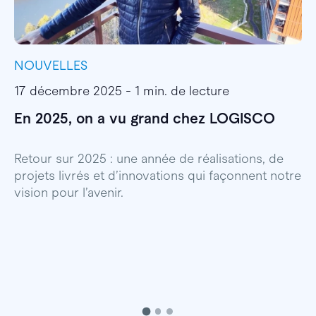
NOUVELLES
I
17 décembre 2025 - 1 min. de lecture
1
En 2025, on a vu grand chez LOGISCO
E
l
Retour sur 2025 : une année de réalisations, de
projets livrés et d’innovations qui façonnent notre
E
vision pour l’avenir.
p