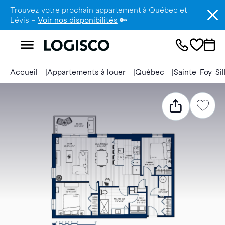
Trouvez votre prochain appartement à Québec et
Lévis –
Voir nos disponibilités
🔑
Accueil
Appartements à louer
Québec
Sainte-Foy-Si