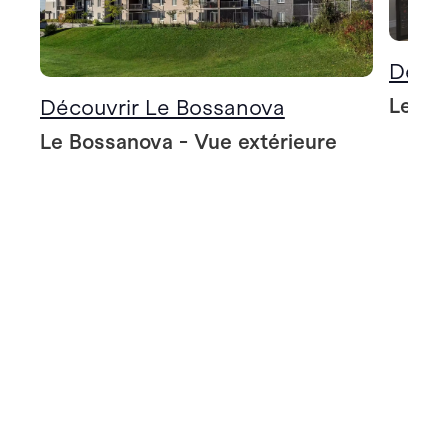
Décou
Le Bo
Découvrir Le Bossanova
Le Bossanova - Vue extérieure