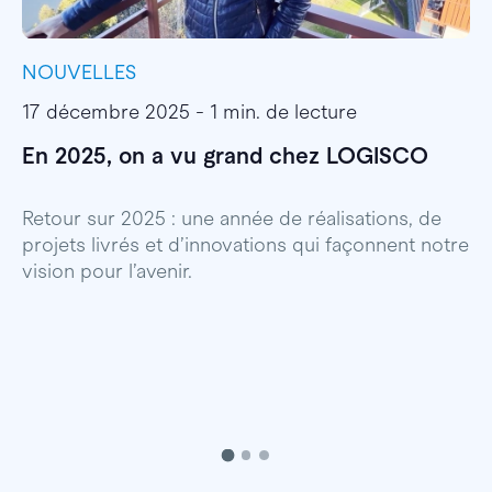
NOUVELLES
I
17 décembre 2025 - 1 min. de lecture
1
En 2025, on a vu grand chez LOGISCO
E
l
Retour sur 2025 : une année de réalisations, de
projets livrés et d’innovations qui façonnent notre
E
vision pour l’avenir.
p