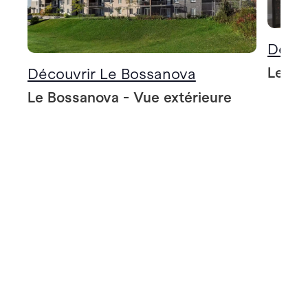
Décou
Le Bo
Découvrir Le Bossanova
Le Bossanova - Vue extérieure