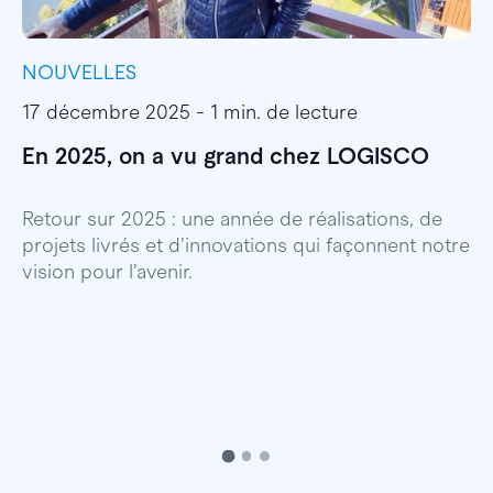
NOUVELLES
I
17 décembre 2025 - 1 min. de lecture
1
En 2025, on a vu grand chez LOGISCO
E
l
Retour sur 2025 : une année de réalisations, de
projets livrés et d’innovations qui façonnent notre
E
vision pour l’avenir.
p