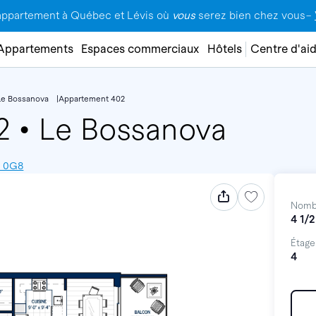
appartement à Québec et Lévis où
vous
serez bien chez vous–
Appartements
Espaces commerciaux
Hôtels
Centre d'ai
Le Bossanova
Appartement 402
02
•
Le Bossanova
E 0G8
Nomb
4 1/2
Étage
4