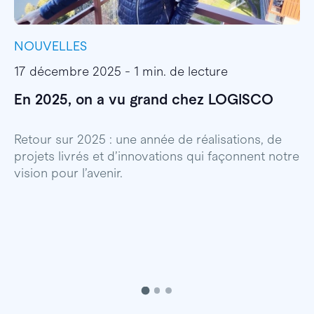
NOUVELLES
I
17 décembre 2025 - 1 min. de lecture
1
En 2025, on a vu grand chez LOGISCO
E
l
Retour sur 2025 : une année de réalisations, de
projets livrés et d’innovations qui façonnent notre
E
vision pour l’avenir.
p