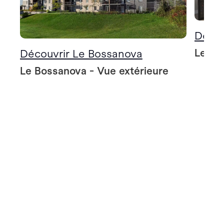
Décou
Le Bo
Découvrir Le Bossanova
Le Bossanova - Vue extérieure