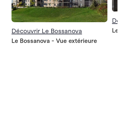
Décou
Le Bo
Découvrir Le Bossanova
Le Bossanova - Vue extérieure