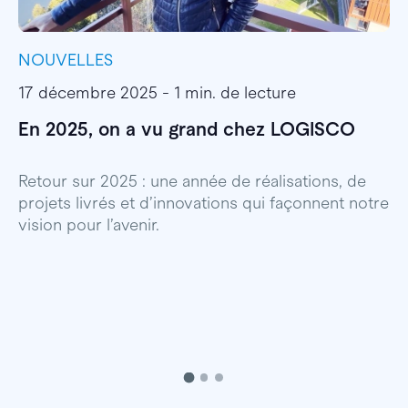
NOUVELLES
I
17 décembre 2025 - 1 min. de lecture
1
En 2025, on a vu grand chez LOGISCO
E
l
Retour sur 2025 : une année de réalisations, de
projets livrés et d’innovations qui façonnent notre
E
vision pour l’avenir.
p