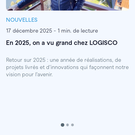
NOUVELLES
I
17 décembre 2025 - 1 min. de lecture
1
En 2025, on a vu grand chez LOGISCO
E
l
Retour sur 2025 : une année de réalisations, de
projets livrés et d’innovations qui façonnent notre
E
vision pour l’avenir.
p