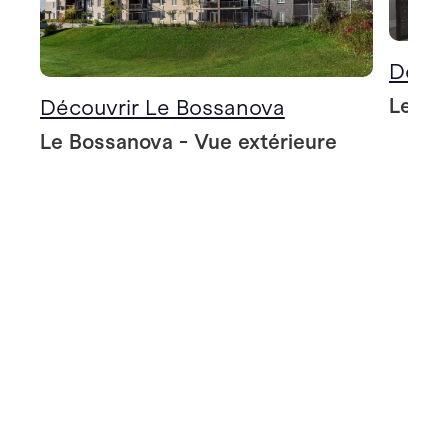
Décou
Le Bo
Découvrir Le Bossanova
Le Bossanova - Vue extérieure