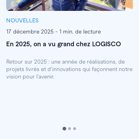
NOUVELLES
I
17 décembre 2025 - 1 min. de lecture
1
En 2025, on a vu grand chez LOGISCO
E
l
Retour sur 2025 : une année de réalisations, de
projets livrés et d’innovations qui façonnent notre
E
vision pour l’avenir.
p