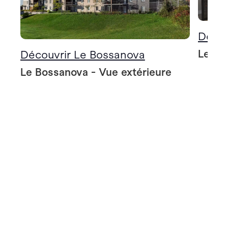
Décou
Le Bo
Découvrir Le Bossanova
Le Bossanova - Vue extérieure