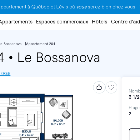
appartement à Québec et Lévis où
vous
serez bien chez vous–
Appartements
Espaces commerciaux
Hôtels
Centre d'ai
Le Bossanova
Appartement 204
04
•
Le Bossanova
E 0G8
Nomb
3 1/2
Étage
2