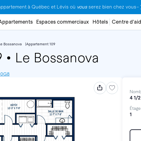
appartement à Québec et Lévis où
vous
serez bien chez vous–
Appartements
Espaces commerciaux
Hôtels
Centre d'ai
Le Bossanova
Appartement 109
9
•
Le Bossanova
E 0G8
Nomb
4 1/2
Étage
1