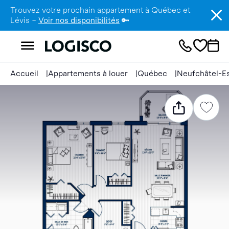
Trouvez votre prochain appartement à Québec et
Lévis –
Voir nos disponibilités
🔑
Accueil
Appartements à louer
Québec
Neufchâtel-E