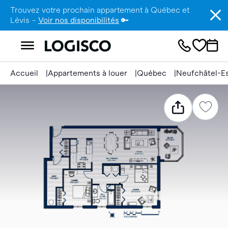
Trouvez votre prochain appartement à Québec et
Lévis –
Voir nos disponibilités
🔑
Accueil
Appartements à louer
Québec
Neufchâtel-E