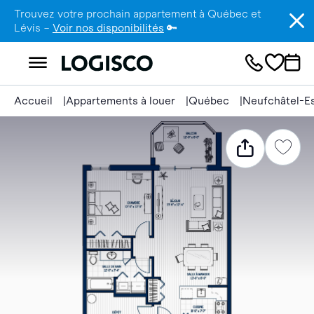
Trouvez votre prochain appartement à Québec et
Lévis –
Voir nos disponibilités
🔑
Accueil
Appartements à louer
Québec
Neufchâtel-E