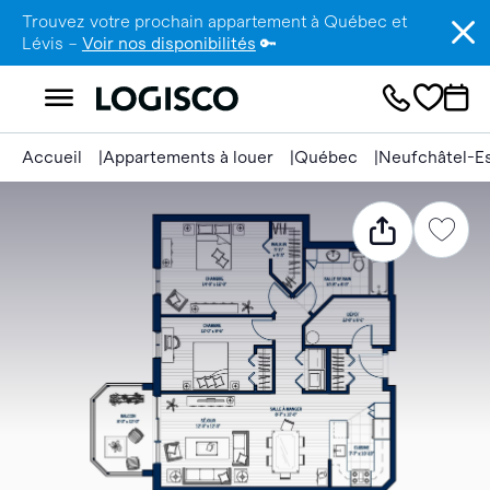
Trouvez votre prochain appartement à Québec et
Lévis –
Voir nos disponibilités
🔑
Accueil
Appartements à louer
Québec
Neufchâtel-E