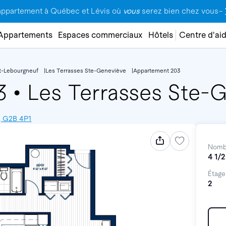
appartement à Québec et Lévis où
vous
serez bien chez vous–
Appartements
Espaces commerciaux
Hôtels
Centre d'ai
t-Lebourgneuf
Les Terrasses Ste-Geneviève
Appartement 203
03
•
Les Terrasses Ste-
, G2B 4P1
Nomb
4 1/2
Étage
2