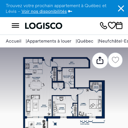
Trouvez votre prochain appartement à Québec et
Lévis –
Voir nos disponibilités
🔑
Accueil
Appartements à louer
Québec
Neufchâtel-E