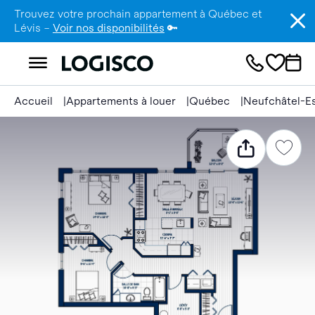
Trouvez votre prochain appartement à Québec et
Lévis –
Voir nos disponibilités
🔑
Accueil
Appartements à louer
Québec
Neufchâtel-E