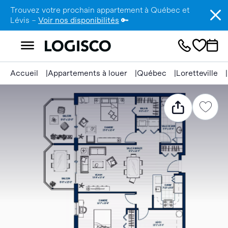
Trouvez votre prochain appartement à Québec et
Lévis –
Voir nos disponibilités
🔑
Accueil
Appartements à louer
Québec
Loretteville