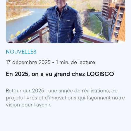
NOUVELLES
I
17 décembre 2025 - 1 min. de lecture
1
En 2025, on a vu grand chez LOGISCO
E
l
Retour sur 2025 : une année de réalisations, de
projets livrés et d’innovations qui façonnent notre
E
vision pour l’avenir.
p