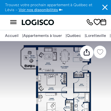
Trouvez votre prochain appartement à Québec et
Lévis –
Voir nos disponibilités
🔑
Accueil
Appartements à louer
Québec
Loretteville