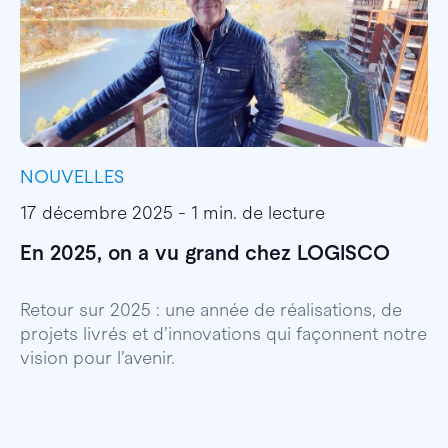
NOUVELLES
I
17 décembre 2025 - 1 min. de lecture
1
En 2025, on a vu grand chez LOGISCO
E
l
Retour sur 2025 : une année de réalisations, de
projets livrés et d’innovations qui façonnent notre
E
vision pour l’avenir.
p