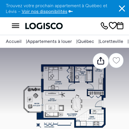
Trouvez votre prochain appartement à Québec et
Lévis –
Voir nos disponibilités
🔑
Accueil
Appartements à louer
Québec
Loretteville