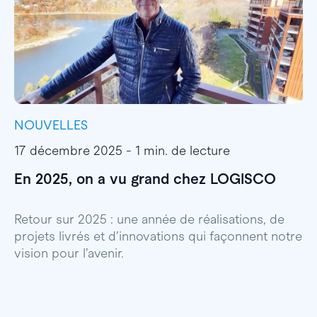
NOUVELLES
I
17 décembre 2025 - 1 min. de lecture
1
En 2025, on a vu grand chez LOGISCO
E
l
Retour sur 2025 : une année de réalisations, de
projets livrés et d’innovations qui façonnent notre
E
vision pour l’avenir.
p