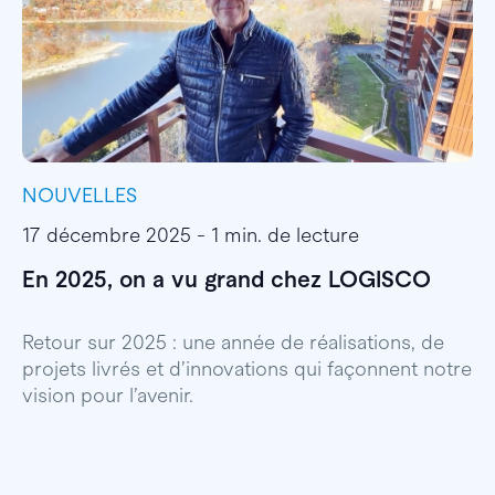
NOUVELLES
I
17 décembre 2025 - 1 min. de lecture
1
En 2025, on a vu grand chez LOGISCO
E
l
Retour sur 2025 : une année de réalisations, de
projets livrés et d’innovations qui façonnent notre
E
vision pour l’avenir.
p