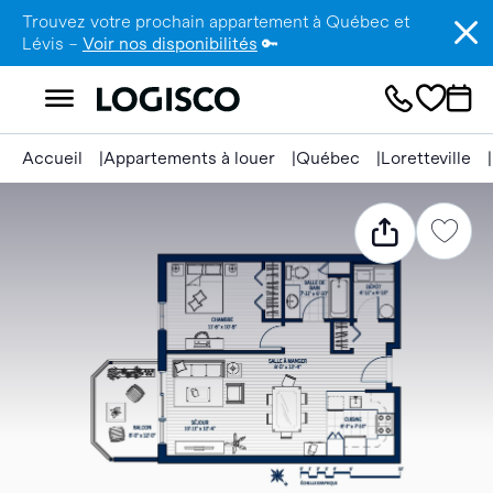
Trouvez votre prochain appartement à Québec et
Lévis –
Voir nos disponibilités
🔑
Accueil
Appartements à louer
Québec
Loretteville