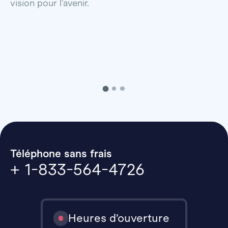
vision pour l’avenir.
p
Téléphone sans frais
+ 1-833-564-4726
Heures d’ouverture