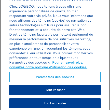
Chez LOGISCO, nous tenons à vous offrir une
expérience personnalisée de qualité, tout en
respectant votre vie privée. Nous vous informons que
nous utilisons des témoins (cookies) de navigation et
Donnez votre avis pour gagner 100$
autres technologies similaires pour assurer le bon
fonctionnement et la sécurité de notre site Web.
D'autres témoins facultatifs permettent également de
mesurer la performance de nos initiatives marketing,
en plus d'améliorer et de personnaliser votre
expérience en ligne. En acceptant les témoins, vous
Politique d'utilisation des cookies
consentez à leur utilisation. Vous pouvez modifier vos
préférences en tout temps en cliquant sur «
Politique de protection des
Paramètres des cookies ».
Pour en savoir plus,
consultez notre politique d'utilisation des cookies.
renseignements personnels
Paramètres des cookies
Planifier une visite
Tout refuser
© TOUS DROITS RÉSERVÉS LOGISCO 2026
Joindre l’agent de location
Tout accepter