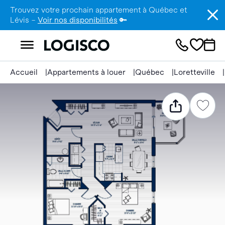
Trouvez votre prochain appartement à Québec et
Lévis –
Voir nos disponibilités
🔑
Accueil
Appartements à louer
Québec
Loretteville