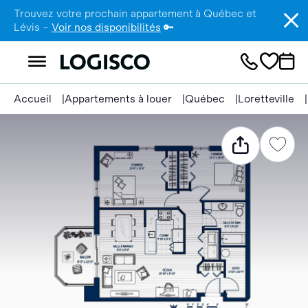
Trouvez votre prochain appartement à Québec et
Lévis –
Voir nos disponibilités
🔑
Accueil
Appartements à louer
Québec
Loretteville