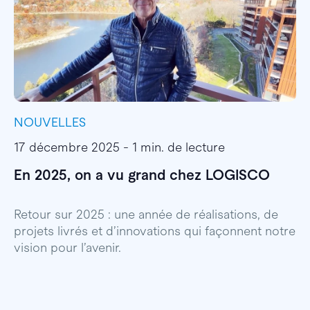
NOUVELLES
I
17 décembre 2025 - 1 min. de lecture
1
En 2025, on a vu grand chez LOGISCO
E
l
Retour sur 2025 : une année de réalisations, de
projets livrés et d’innovations qui façonnent notre
E
vision pour l’avenir.
p