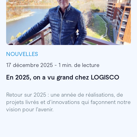
NOUVELLES
I
17 décembre 2025 - 1 min. de lecture
1
En 2025, on a vu grand chez LOGISCO
E
l
Retour sur 2025 : une année de réalisations, de
projets livrés et d’innovations qui façonnent notre
E
vision pour l’avenir.
p