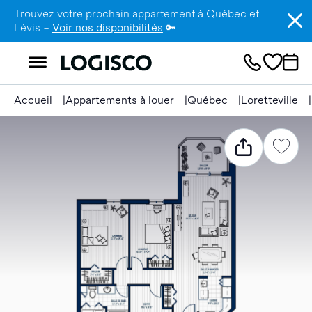
Trouvez votre prochain appartement à Québec et
Lévis –
Voir nos disponibilités
🔑
Accueil
Appartements à louer
Québec
Loretteville