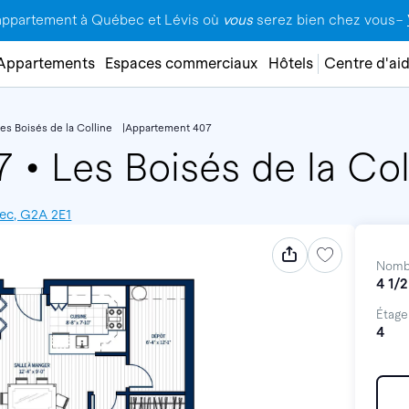
appartement à Québec et Lévis où
vous
serez bien chez vous–
Appartements
Espaces commerciaux
Hôtels
Centre d'ai
es Boisés de la Colline
Appartement 407
07
•
Les Boisés de la Col
bec, G2A 2E1
Nomb
4 1/2
Étage
4