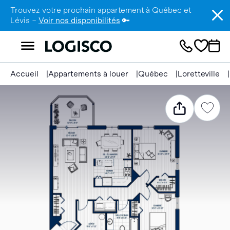
Trouvez votre prochain appartement à Québec et
Lévis –
Voir nos disponibilités
🔑
Accueil
Appartements à louer
Québec
Loretteville