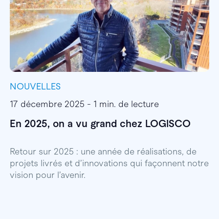
NOUVELLES
I
17 décembre 2025 - 1 min. de lecture
1
En 2025, on a vu grand chez LOGISCO
E
l
Retour sur 2025 : une année de réalisations, de
projets livrés et d’innovations qui façonnent notre
E
vision pour l’avenir.
p