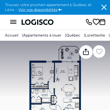
Trouvez votre prochain appartement à Québec et
Lévis –
Voir nos disponibilités
🔑
Accueil
Appartements à louer
Québec
Loretteville