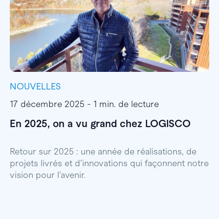
NOUVELLES
I
17 décembre 2025 - 1 min. de lecture
1
En 2025, on a vu grand chez LOGISCO
E
l
Retour sur 2025 : une année de réalisations, de
projets livrés et d’innovations qui façonnent notre
E
vision pour l’avenir.
p